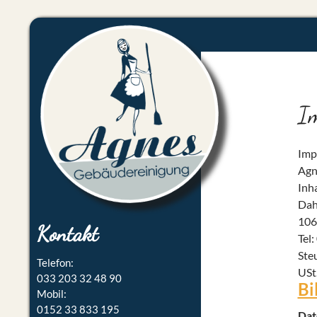
I
Imp
Agn
Inh
Dah
106
Kontakt
Tel
Ste
Telefon:
USt
033 203 32 48 90
Bi
Mobil:
0152 33 833 195
Dat