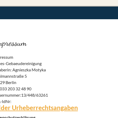
mpressum
ressum
es-Gebaeudereinigung
aberin: Agnieszka Motyka
lmannstraße 5
29 Berlin
: 033 203 32 48 90
uernummer:13/448/63261
.-IdNr:
lder Urheberrechtsangaben
enschutzerklärung