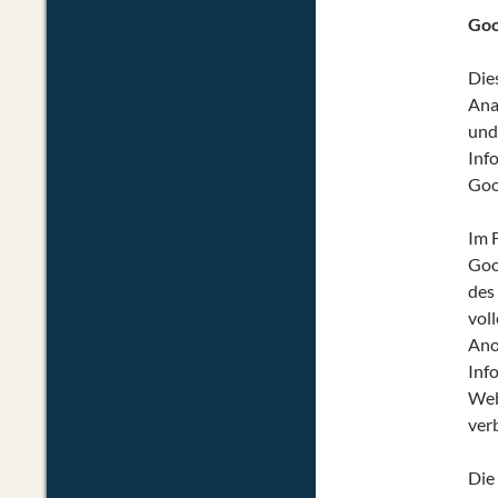
Goo
Die
Ana
und
Inf
Goo
Im 
Goo
des
vol
Ano
Inf
Web
ver
Die