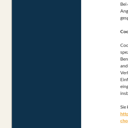
Bei
Ang
ges
Coo
Cook
spe
Ben
and
Ver
Ein
ein
ins
Sie
htt
cho