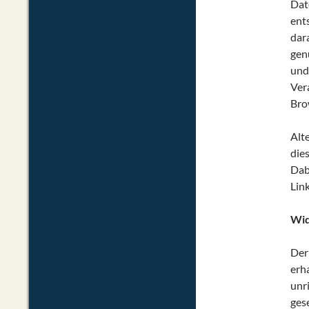
Dat
ent
dar
gen
und
Ver
Bro
Alt
die
Dab
Link
Wid
Der
erha
unr
ges