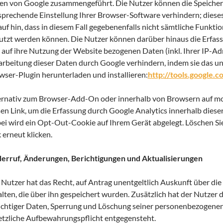
en von Google zusammengeführt. Die Nutzer können die Speicher
sprechende Einstellung Ihrer Browser-Software verhindern; diese
auf hin, dass in diesem Fall gegebenenfalls nicht sämtliche Funkti
utzt werden können. Die Nutzer können darüber hinaus die Erfas
 auf ihre Nutzung der Website bezogenen Daten (inkl. Ihrer IP-Ad
arbeitung dieser Daten durch Google verhindern, indem sie das u
wser-Plugin herunterladen und installieren:
http://tools.google.
ernativ zum Browser-Add-On oder innerhalb von Browsern auf mo
sen Link, um die Erfassung durch Google Analytics innerhalb diese
ei wird ein Opt-Out-Cookie auf Ihrem Gerät abgelegt. Löschen Sie
 erneut klicken.
erruf, Änderungen, Berichtigungen und Aktualisierungen
 Nutzer hat das Recht, auf Antrag unentgeltlich Auskunft über d
lten, die über ihn gespeichert wurden. Zusätzlich hat der Nutzer 
ichtiger Daten, Sperrung und Löschung seiner personenbezogenen
etzliche Aufbewahrungspflicht entgegensteht.