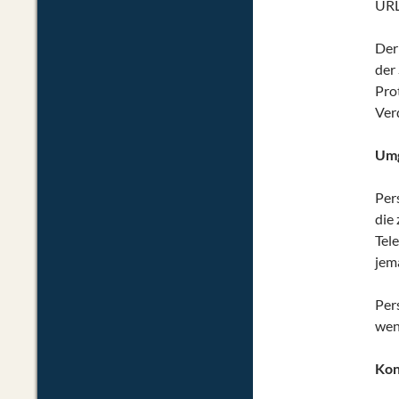
URL
Der
der
Pro
Ver
Umg
Per
die
Tel
jem
Per
wenn
Kon