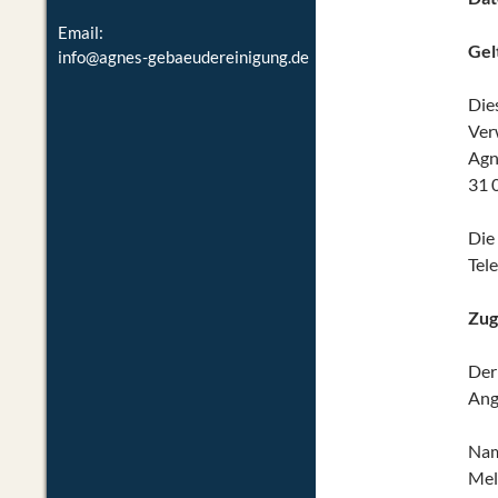
Email:
Gel
info@agnes-gebaeudereinigung.de
Die
Ver
Agn
31 
Die
Tel
Zug
Der
Ang
Nam
Mel